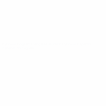
Новости
О турнире
САЙТЫ
СЕТИ УЕФА
UEFA.com
Фонд УЕФА
СМЕНИТЬ ЯЗЫК
Русский
English
Français
Deutsch
Русский
Español
Italiano
Português
Конфиденциальность
Правила и условия
Правила в отношении cookie
Настройки куки
© 1998-2026 УЕФА. Все права защищены