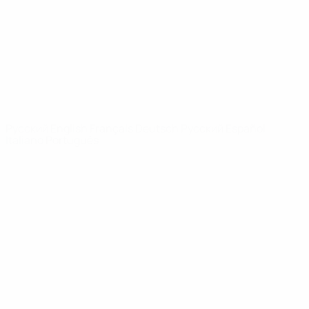
Новости
О турнире
САЙТЫ
СЕТИ УЕФА
UEFA.com
Фонд УЕФА
СМЕНИТЬ ЯЗЫК
Русский
English
Français
Deutsch
Русский
Español
Italiano
Português
Конфиденциальность
Правила и условия
Правила в отношении cookie
Настройки куки
© 1998-2026 УЕФА. Все права защищены