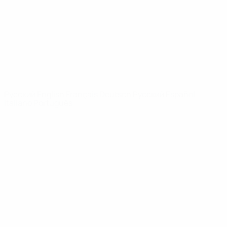
Новости
О турнире
САЙТЫ
СЕТИ УЕФА
UEFA.com
Фонд УЕФА
СМЕНИТЬ ЯЗЫК
Русский
English
Français
Deutsch
Русский
Español
Italiano
Português
Конфиденциальность
Правила и условия
Правила в отношении cookie
Настройки куки
© 1998-2026 УЕФА. Все права защищены