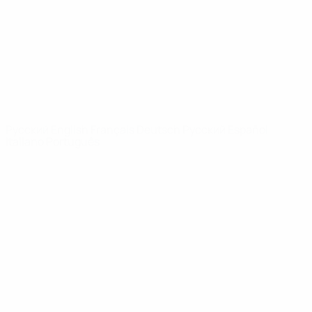
Новости
О турнире
САЙТЫ
СЕТИ УЕФА
UEFA.com
Фонд УЕФА
СМЕНИТЬ ЯЗЫК
Русский
English
Français
Deutsch
Русский
Español
Italiano
Português
Конфиденциальность
Правила и условия
Правила в отношении cookie
Настройки куки
© 1998-2026 УЕФА. Все права защищены