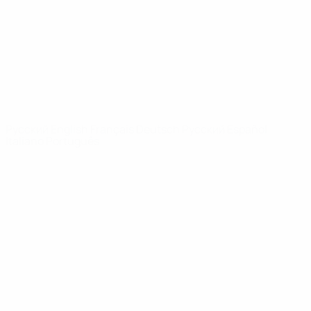
Новости
О турнире
САЙТЫ
СЕТИ УЕФА
UEFA.com
Фонд УЕФА
СМЕНИТЬ ЯЗЫК
Русский
English
Français
Deutsch
Русский
Español
Italiano
Português
Конфиденциальность
Правила и условия
Правила в отношении cookie
Настройки куки
© 1998-2026 УЕФА. Все права защищены