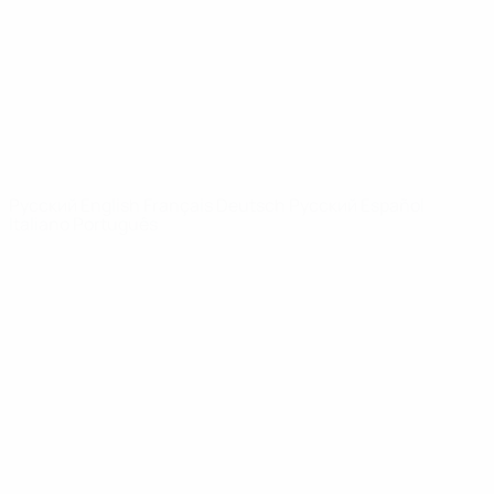
Новости
О турнире
САЙТЫ
СЕТИ УЕФА
UEFA.com
Фонд УЕФА
СМЕНИТЬ ЯЗЫК
Русский
English
Français
Deutsch
Русский
Español
Italiano
Português
Конфиденциальность
Правила и условия
Правила в отношении cookie
Настройки куки
© 1998-2026 УЕФА. Все права защищены