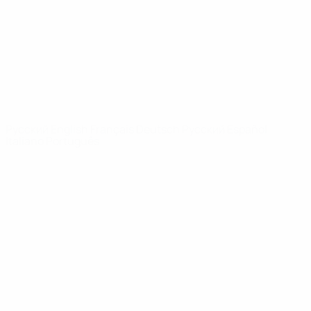
Новости
О турнире
САЙТЫ
СЕТИ УЕФА
UEFA.com
Фонд УЕФА
СМЕНИТЬ ЯЗЫК
Русский
English
Français
Deutsch
Русский
Español
Italiano
Português
Конфиденциальность
Правила и условия
Правила в отношении cookie
Настройки куки
© 1998-2026 УЕФА. Все права защищены