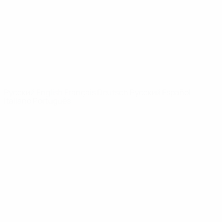
Новости
О турнире
САЙТЫ
СЕТИ УЕФА
UEFA.com
Фонд УЕФА
СМЕНИТЬ ЯЗЫК
Русский
English
Français
Deutsch
Русский
Español
Italiano
Português
Конфиденциальность
Правила и условия
Правила в отношении cookie
Настройки куки
© 1998-2026 УЕФА. Все права защищены