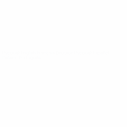
Новости
О турнире
САЙТЫ
СЕТИ УЕФА
UEFA.com
Фонд УЕФА
СМЕНИТЬ ЯЗЫК
Русский
English
Français
Deutsch
Русский
Español
Italiano
Português
Конфиденциальность
Правила и условия
Правила в отношении cookie
Настройки куки
© 1998-2026 УЕФА. Все права защищены