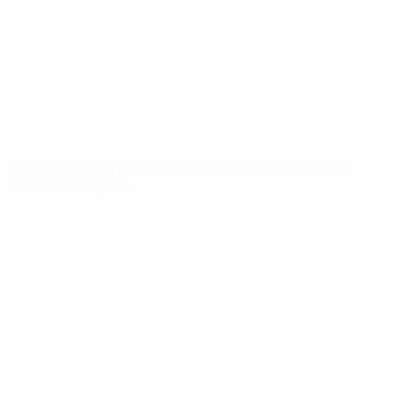
Новости
О турнире
САЙТЫ
СЕТИ УЕФА
UEFA.com
Фонд УЕФА
СМЕНИТЬ ЯЗЫК
Русский
English
Français
Deutsch
Русский
Español
Italiano
Português
Конфиденциальность
Правила и условия
Правила в отношении cookie
Настройки куки
© 1998-2026 УЕФА. Все права защищены