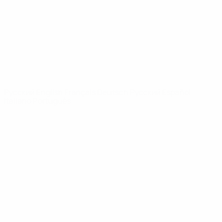
Новости
О турнире
САЙТЫ
СЕТИ УЕФА
UEFA.com
Фонд УЕФА
СМЕНИТЬ ЯЗЫК
Русский
English
Français
Deutsch
Русский
Español
Italiano
Português
Конфиденциальность
Правила и условия
Правила в отношении cookie
Настройки куки
© 1998-2026 УЕФА. Все права защищены