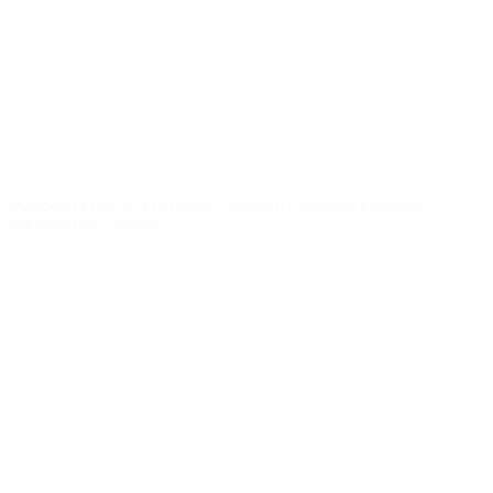
Новости
О турнире
САЙТЫ
СЕТИ УЕФА
UEFA.com
Фонд УЕФА
СМЕНИТЬ ЯЗЫК
Русский
English
Français
Deutsch
Русский
Español
Italiano
Português
Конфиденциальность
Правила и условия
Правила в отношении cookie
Настройки куки
© 1998-2026 УЕФА. Все права защищены