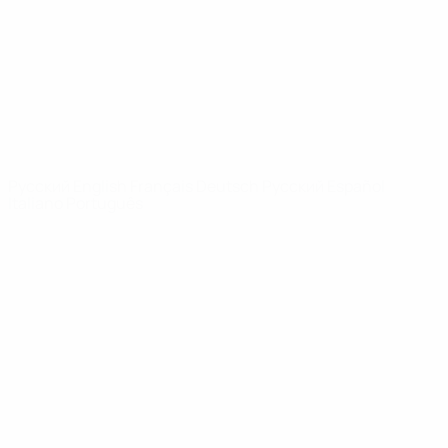
Новости
О турнире
САЙТЫ
СЕТИ УЕФА
UEFA.com
Фонд УЕФА
СМЕНИТЬ ЯЗЫК
Русский
English
Français
Deutsch
Русский
Español
Italiano
Português
Конфиденциальность
Правила и условия
Правила в отношении cookie
Настройки куки
© 1998-2026 УЕФА. Все права защищены