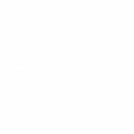
Сыграет в Лиге А в первом раунде ЕВРО-2026/27:
Кипр*
Также играли в группе: Косово, Андорра, Молдова
Группа B5
Сыграет в Лиге А в первом раунде
ЕВРО-2026/27: Болгария
Также играли в группе: Фарерские острова,
Люксембург, Мальта*
Группа B 6
Сыграет в Лиге А в первом раунде ЕВРО-2026/27:
Уэльс
Также играли в группе: Албания* (хозяева
финального турнира), Азербайджан
Группа B7
Сыграет в Лиге А в первом раунде ЕВРО-2026/27:
Казахстан*
Также играли в группе: Литва, Грузия