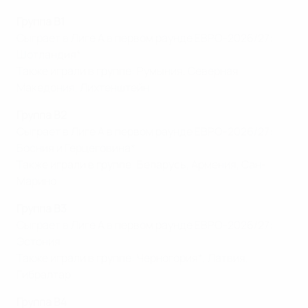
Группа B1
Сыграет в Лиге А в первом раунде ЕВРО-2026/27:
Шотландия*
Также играли в группе: Румыния, Северная
Македония, Лихтенштейн
Группа B2
Сыграет в Лиге А в первом раунде ЕВРО-2026/27:
Босния и Герцеговина*
Также играли в группе: Беларусь, Армения, Сан-
Марино
Группа B3
Сыграет в Лиге А в первом раунде ЕВРО-2026/27:
Эстония
Также играли в группе: Черногория*, Латвия,
Гибралтар
Группа B4