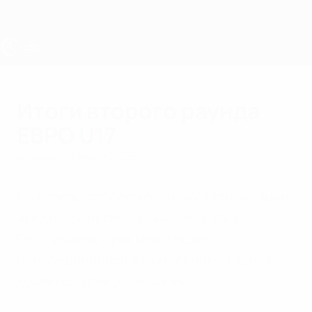
Skip
to
main
content
ЧЕ - юноши до 17
Итоги второго раунда
ЕВРО U17
вторник, 10 июня 2025 г.
По итогам второго раунда квалификации
Англия, Бельгия, Германия, Италия,
Португалия, Франция и Чехия
присоединились в финальной стадии к
хозяйке турнира Албании.