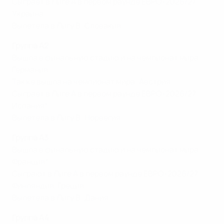
Сыграет в Лиге А в первом раунде ЕВРО-2026/27:
Украина
Вылетела в Лигу В: Словакия
Группа A2
Вышла в финальную стадию и на чемпионат мира:
Германия
Также вышла на чемпионат мира: Австрия
Сыграет в Лиге А в первом раунде ЕВРО-2026/27:
Испания*
Вылетела в Лигу В: Норвегия
Группа A3
Вышла в финальную стадию и на чемпионат мира:
Франция*
Сыграют в Лиге А в первом раунде ЕВРО-2026/27:
Финляндия, Греция
Вылетела в Лигу В: Дания
Группа A4