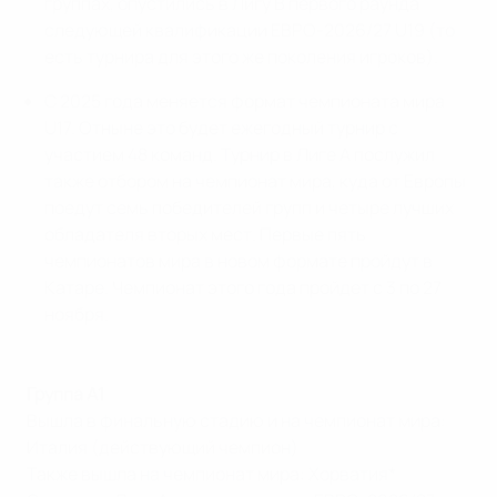
группах, опустились в Лигу В первого раунда
следующей квалификации ЕВРО-2026/27 U19 (то
есть турнира для этого же поколения игроков).
С 2025 года меняется формат чемпионата мира
U17. Отныне это будет ежегодный турнир с
участием 48 команд. Турнир в Лиге А послужил
также отбором на чемпионат мира, куда от Европы
поедут семь победителей групп и четыре лучших
обладателя вторых мест. Первые пять
чемпионатов мира в новом формате пройдут в
Катаре. Чемпионат этого года пройдет с 3 по 27
ноября.
Группа A1
Вышла в финальную стадию и на чемпионат мира:
Италия (действующий чемпион)
Также вышла на чемпионат мира: Хорватия*