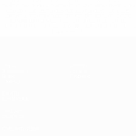
%D0%B8%D1%81%D0%BA%D0%BB%D1%8E%D1%87%D0%
%D1%80%D0%BE%D1%81%D1%81%D0%B8%D0%B8%D1%
%D0%BA%D0%BB%D1%83%D0%B1%D1%8B-%D0%B8-
%D1%81%D0%B1%D0%BE%D1%80%D0%BD%D1%8B%D0%
%D0%B8%D0%B7-%D0%B2%D1%81%D0%B5%D1%85-
%D1%82%D1%83%D1%80%D0%BD%D0%B8%D1%80%D0%
>Подробнее</a>
ЧЕ - юноши до 17
Матчи
Новости
Жеребьевки
История
Видео
О турнире
Команды
САЙТЫ
СЕТИ УЕФА
UEFA.com
Фонд УЕФА
СМЕНИТЬ ЯЗЫК