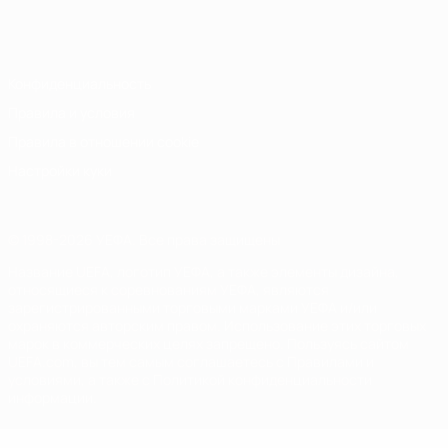
Русский
English
Français
Deutsch
Русский
Español
Italiano
Português
Конфиденциальность
Правила и условия
Правила в отношении cookie
Настройки куки
© 1998-2026 УЕФА. Все права защищены
Название UEFA, логотип УЕФА, а также элементы дизайна,
относящиеся к соревнованиям УЕФА, являются
зарегистрированными торговыми марками УЕФА и/или
охраняются авторским правом. Использование этих торговых
марок в коммерческих целях запрещено. Пользуясь сайтом
UEFA.com, вы тем самым соглашаетесь с Правилами и
условиями, а также с Политикой конфиденциальности
информации.