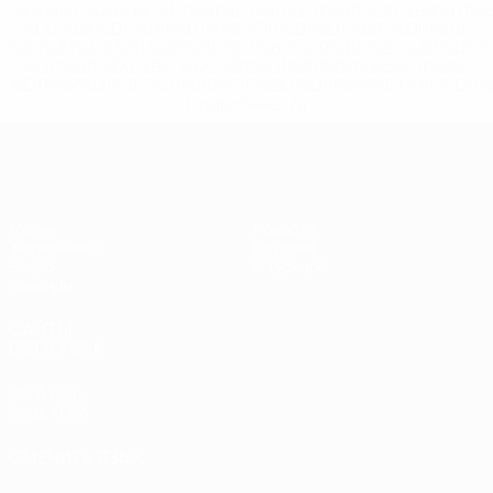
%D1%80%D0%BE%D1%81%D1%81%D0%B8%D0%B8%D1%
%D0%BA%D0%BB%D1%83%D0%B1%D1%8B-%D0%B8-
%D1%81%D0%B1%D0%BE%D1%80%D0%BD%D1%8B%D0%
%D0%B8%D0%B7-%D0%B2%D1%81%D0%B5%D1%85-
%D1%82%D1%83%D1%80%D0%BD%D0%B8%D1%80%D0%
>Подробнее</a>
ЧЕ - юноши до 17
Матчи
Новости
Жеребьевки
История
Видео
О турнире
Команды
САЙТЫ
СЕТИ УЕФА
UEFA.com
Фонд УЕФА
СМЕНИТЬ ЯЗЫК
Русский
English
Français
Deutsch
Русский
Español