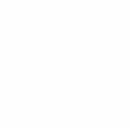
* Исключена до дальнейшего уведомления. <a
href='https://ru.uefa.com/insideuefa/mediaservices/medi
148df8afec70-8ace600b6288-1000--
%D1%84%D0%B8%D1%84%D0%B0-
%D1%83%D0%B5%D1%84%D0%B0-
%D0%B8%D1%81%D0%BA%D0%BB%D1%8E%D1%87%D0%