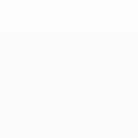
%D1%80%D0%BE%D1%81%D1%81%D0%B8%D0%B8%D1%
%D0%BA%D0%BB%D1%83%D0%B1%D1%8B-%D0%B8-
%D1%81%D0%B1%D0%BE%D1%80%D0%BD%D1%8B%D0%
%D0%B8%D0%B7-%D0%B2%D1%81%D0%B5%D1%85-
%D1%82%D1%83%D1%80%D0%BD%D0%B8%D1%80%D0%
>Подробнее</a>
ЧЕ - юноши до 17
Матчи
Новости
Жеребьевки
История
Видео
О турнире
Команды
САЙТЫ
СЕТИ УЕФА
UEFA.com
Фонд УЕФА
СМЕНИТЬ ЯЗЫК
Русский
English
Français
Deutsch
Русский
Español