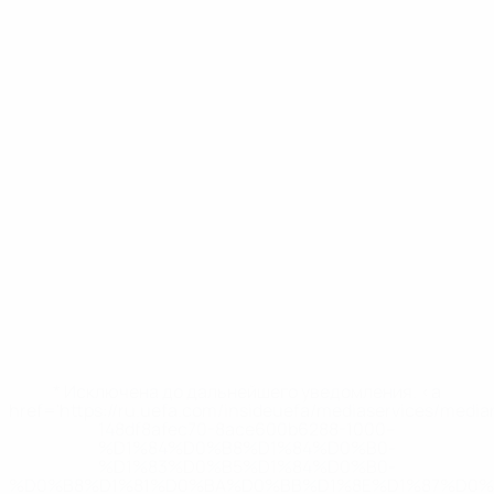
* Исключена до дальнейшего уведомления. <a
href='https://ru.uefa.com/insideuefa/mediaservices/medi
148df8afec70-8ace600b6288-1000--
%D1%84%D0%B8%D1%84%D0%B0-
%D1%83%D0%B5%D1%84%D0%B0-
%D0%B8%D1%81%D0%BA%D0%BB%D1%8E%D1%87%D0%