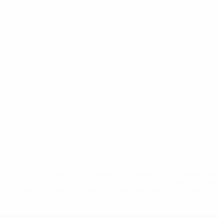
='https://ru.uefa.com/insideuefa/mediaservices/mediarel
%D0%B5%D1%84%D0%B0-%D0%B8%D1%81%D0%BA%D0%B
B8%D0%B8%D1%81%D0%BA%D0%B8%D0%B5-%D0%BA%D0
D1%80%D0%BD%D1%8B%D0%B5-%D0%B8%D0%B7-%D0%B
83%D1%80%D0%BD%D0%B8%D1%80%D0%BE%D0%B2/' >По