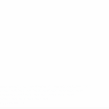
eases/news/0272-148df8afec70-8ace600b6288-1000--
B%D1%8E%D1%87%D0%B8%D0%BB%D0%B8-
%BB%D1%83%D0%B1%D1%8B-%D0%B8-
2%D1%81%D0%B5%D1%85-
дробнее</a>