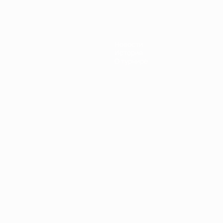
Новости
История
О турнире
Português