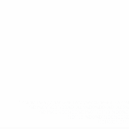
* Исключена до дальнейшего уведомления. <a href
%D1%84%D0%B8%D1%84%D0%B0-%D1%83
%D1%80%D0%BE%D1%81%D1%81%D0%
%D1%81%D0%B1%D0%BE%
%D1%82%D1%