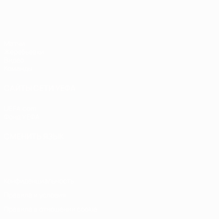
ЧЕ - юноши до 17
Матчи
Жеребьевки
Видео
Команды
САЙТЫ СЕТИ УЕФА
UEFA.com
Фонд УЕФА
СМЕНИТЬ ЯЗЫК
Русский
English
Français
Deutsch
Русский
Español
Italiano
Конфиденциальность
Правила и условия
Правила в отношении cookie