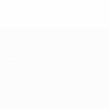
%D1%80%D0%BE%D1%81%D1%81%D0%B8%D0%B8%D1%
%D0%BA%D0%BB%D1%83%D0%B1%D1%8B-%D0%B8-
%D1%81%D0%B1%D0%BE%D1%80%D0%BD%D1%8B%D0%
%D0%B8%D0%B7-%D0%B2%D1%81%D0%B5%D1%85-
%D1%82%D1%83%D1%80%D0%BD%D0%B8%D1%80%D0%
>Подробнее</a>
ЧЕ - юноши до 17
Матчи
Новости
Жеребьевки
История
Видео
О турнире
Команды
САЙТЫ
СЕТИ УЕФА
UEFA.com
Фонд УЕФА
СМЕНИТЬ ЯЗЫК
Русский
English
Français
Deutsch
Русский
Español