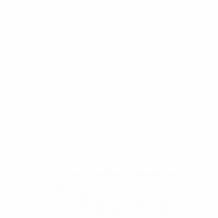
* Исключена до дальнейшего уведомления. <a
href='https://ru.uefa.com/insideuefa/mediaservices/medi
148df8afec70-8ace600b6288-1000--
%D1%84%D0%B8%D1%84%D0%B0-
%D1%83%D0%B5%D1%84%D0%B0-
%D0%B8%D1%81%D0%BA%D0%BB%D1%8E%D1%87%D0%