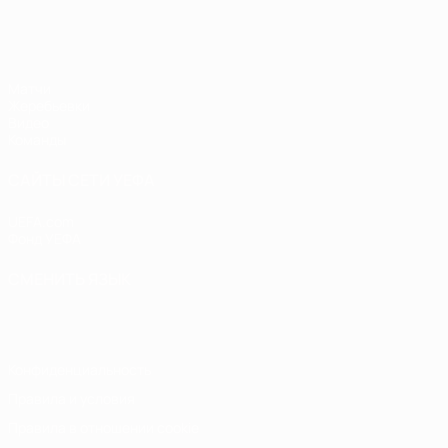
ЧЕ - юноши до 17
Матчи
Жеребьевки
Видео
Команды
САЙТЫ СЕТИ УЕФА
UEFA.com
Фонд УЕФА
СМЕНИТЬ ЯЗЫК
Русский
English
Français
Deutsch
Русский
Español
Italiano
Конфиденциальность
Правила и условия
Правила в отношении cookie