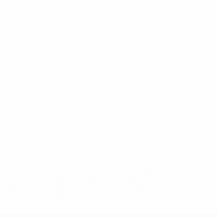
eases/news/0272-148df8afec70-8ace600b6288-1000--
B%D1%8E%D1%87%D0%B8%D0%BB%D0%B8-
%BB%D1%83%D0%B1%D1%8B-%D0%B8-
2%D1%81%D0%B5%D1%85-
дробнее</a>