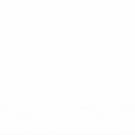
='https://ru.uefa.com/insideuefa/mediaservices/mediarel
%D0%B5%D1%84%D0%B0-%D0%B8%D1%81%D0%BA%D0%B
B8%D0%B8%D1%81%D0%BA%D0%B8%D0%B5-%D0%BA%D0
D1%80%D0%BD%D1%8B%D0%B5-%D0%B8%D0%B7-%D0%B
83%D1%80%D0%BD%D0%B8%D1%80%D0%BE%D0%B2/' >По