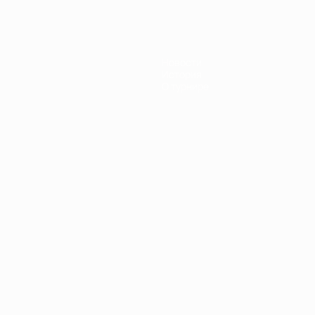
Новости
История
О турнире
Português