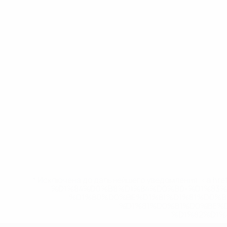
* Исключена до дальнейшего уведомления. <a href
%D1%84%D0%B8%D1%84%D0%B0-%D1%83
%D1%80%D0%BE%D1%81%D1%81%D0%
%D1%81%D0%B1%D0%BE%
%D1%82%D1%