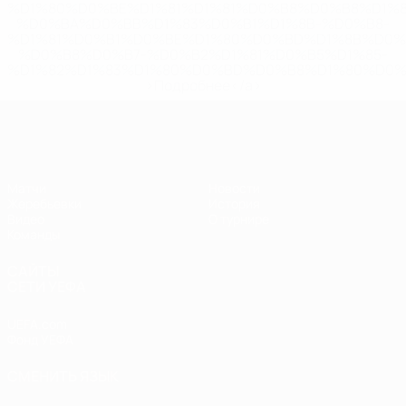
%D1%80%D0%BE%D1%81%D1%81%D0%B8%D0%B8%D1%
%D0%BA%D0%BB%D1%83%D0%B1%D1%8B-%D0%B8-
%D1%81%D0%B1%D0%BE%D1%80%D0%BD%D1%8B%D0%
%D0%B8%D0%B7-%D0%B2%D1%81%D0%B5%D1%85-
%D1%82%D1%83%D1%80%D0%BD%D0%B8%D1%80%D0%
>Подробнее</a>
ЧЕ - юноши до 17
Матчи
Новости
Жеребьевки
История
Видео
О турнире
Команды
САЙТЫ
СЕТИ УЕФА
UEFA.com
Фонд УЕФА
СМЕНИТЬ ЯЗЫК
Русский
English
Français
Deutsch
Русский
Español