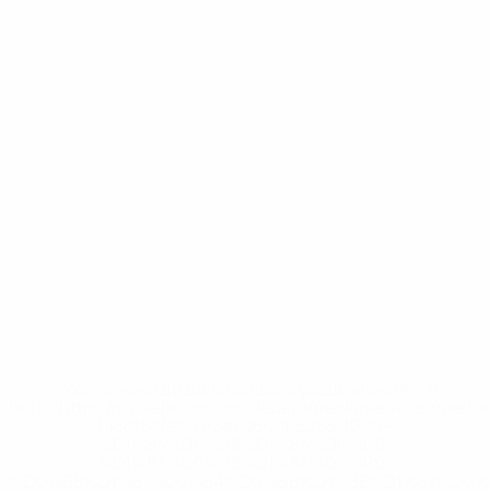
* Исключена до дальнейшего уведомления. <a
href='https://ru.uefa.com/insideuefa/mediaservices/medi
148df8afec70-8ace600b6288-1000--
%D1%84%D0%B8%D1%84%D0%B0-
%D1%83%D0%B5%D1%84%D0%B0-
%D0%B8%D1%81%D0%BA%D0%BB%D1%8E%D1%87%D0%