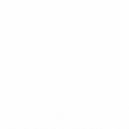
* Исключена до дальнейшего уведомления. <a
href='https://ru.uefa.com/insideuefa/mediaservices/medi
148df8afec70-8ace600b6288-1000--
%D1%84%D0%B8%D1%84%D0%B0-
%D1%83%D0%B5%D1%84%D0%B0-
%D0%B8%D1%81%D0%BA%D0%BB%D1%8E%D1%87%D0%