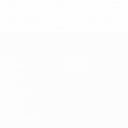
%D1%80%D0%BE%D1%81%D1%81%D0%B8%D0%B8%D1%
%D0%BA%D0%BB%D1%83%D0%B1%D1%8B-%D0%B8-
%D1%81%D0%B1%D0%BE%D1%80%D0%BD%D1%8B%D0%
%D0%B8%D0%B7-%D0%B2%D1%81%D0%B5%D1%85-
%D1%82%D1%83%D1%80%D0%BD%D0%B8%D1%80%D0%
>Подробнее</a>
ЧЕ - юноши до 17
Матчи
Новости
Жеребьевки
История
Видео
О турнире
Команды
САЙТЫ
СЕТИ УЕФА
UEFA.com
Фонд УЕФА
СМЕНИТЬ ЯЗЫК
Русский
English
Français
Deutsch
Русский
Español