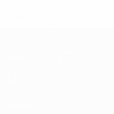
%D1%80%D0%BE%D1%81%D1%81%D0%B8%D0%B8%D1%
%D0%BA%D0%BB%D1%83%D0%B1%D1%8B-%D0%B8-
%D1%81%D0%B1%D0%BE%D1%80%D0%BD%D1%8B%D0%
%D0%B8%D0%B7-%D0%B2%D1%81%D0%B5%D1%85-
%D1%82%D1%83%D1%80%D0%BD%D0%B8%D1%80%D0%
>Подробнее</a>
ЧЕ - юноши до 17
Матчи
Новости
Жеребьевки
История
Видео
О турнире
Команды
САЙТЫ
СЕТИ УЕФА
UEFA.com
Фонд УЕФА
СМЕНИТЬ ЯЗЫК
Русский
English
Français
Deutsch
Русский
Español