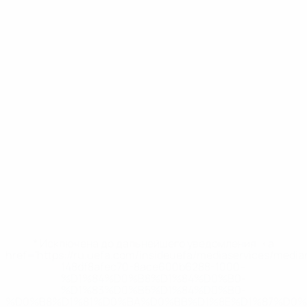
* Исключена до дальнейшего уведомления. <a
href='https://ru.uefa.com/insideuefa/mediaservices/medi
148df8afec70-8ace600b6288-1000--
%D1%84%D0%B8%D1%84%D0%B0-
%D1%83%D0%B5%D1%84%D0%B0-
%D0%B8%D1%81%D0%BA%D0%BB%D1%8E%D1%87%D0%