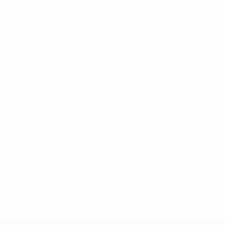
eases/news/0272-148df8afec70-8ace600b6288-1000--
B%D1%8E%D1%87%D0%B8%D0%BB%D0%B8-
%BB%D1%83%D0%B1%D1%8B-%D0%B8-
2%D1%81%D0%B5%D1%85-
дробнее</a>