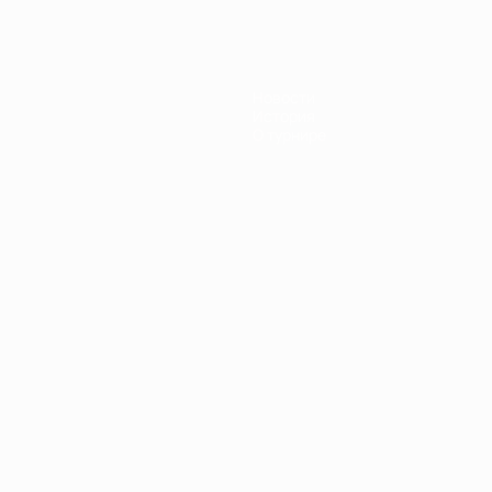
Новости
История
О турнире
Português