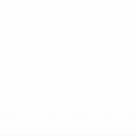
='https://ru.uefa.com/insideuefa/mediaservices/mediarel
%D0%B5%D1%84%D0%B0-%D0%B8%D1%81%D0%BA%D0%B
B8%D0%B8%D1%81%D0%BA%D0%B8%D0%B5-%D0%BA%D0
D1%80%D0%BD%D1%8B%D0%B5-%D0%B8%D0%B7-%D0%B
83%D1%80%D0%BD%D0%B8%D1%80%D0%BE%D0%B2/' >По