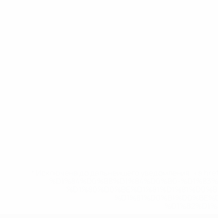
* Исключена до дальнейшего уведомления. <a href
%D1%84%D0%B8%D1%84%D0%B0-%D1%83
%D1%80%D0%BE%D1%81%D1%81%D0%
%D1%81%D0%B1%D0%BE%
%D1%82%D1%