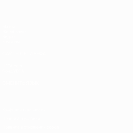
ЧЕ - юноши до 17
Матчи
Жеребьевки
Видео
Команды
САЙТЫ СЕТИ УЕФА
UEFA.com
Фонд УЕФА
СМЕНИТЬ ЯЗЫК
Русский
English
Français
Deutsch
Русский
Español
Italiano
Конфиденциальность
Правила и условия
Правила в отношении cookie