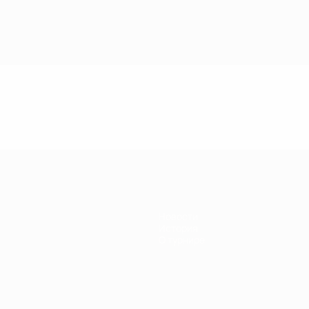
Новости
История
О турнире