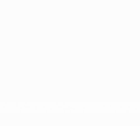
Português
сящиеся к соревнованиям УЕФА, являются зарегистрированными т
щено. Пользуясь сайтом UEFA.com, вы тем самым соглашаетесь с 