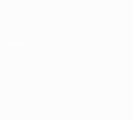
Фонд УЕФА
СМЕНИТЬ ЯЗЫК
Русский
English
Français
Deutsch
Русский
Español
Italiano
Конфиденциальность
Правила и условия
Правила в отношении cookie
Настройки куки
© 1998-2026 УЕФА. Все права защищены
Название UEFA, логотип УЕФА, а также элементы дизайна, отно
Использование этих торговых марок в коммерческих целях запре
конфиденциальности информации.