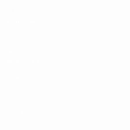
UEFA.com
Фонд УЕФА
СМЕНИТЬ ЯЗЫК
Русский
English
Français
Deutsch
Русский
Español
Italiano
Português
Конфиденциальность
Правила и условия
Правила в отношении cookie
Настройки куки
© 1998-2026 УЕФА. Все права защищены
Название UEFA, логотип УЕФА, а также элементы дизайна,
относящиеся к соревнованиям УЕФА, являются
зарегистрированными торговыми марками УЕФА и/или
охраняются авторским правом. Использование этих торговых
марок в коммерческих целях запрещено. Пользуясь сайтом