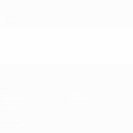
Skip
to
main
content
ЧЕ - юноши до 17
Видео
Лучшие моменты
ЧЕ - юноши до 17
Матчи
Новости
Жеребьевки
История
Видео
О турнире
Команды
САЙТЫ
СЕТИ УЕФА