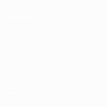
UEFA.com
Фонд УЕФА
СМЕНИТЬ ЯЗЫК
Русский
English
Français
Deutsch
Русский
Español
Italiano
Português
Конфиденциальность
Правила и условия
Правила в отношении cookie
Настройки куки
© 1998-2026 УЕФА. Все права защищены
Название UEFA, логотип УЕФА, а также элементы дизайна,
относящиеся к соревнованиям УЕФА, являются
зарегистрированными торговыми марками УЕФА и/или
охраняются авторским правом. Использование этих торговых
марок в коммерческих целях запрещено. Пользуясь сайтом