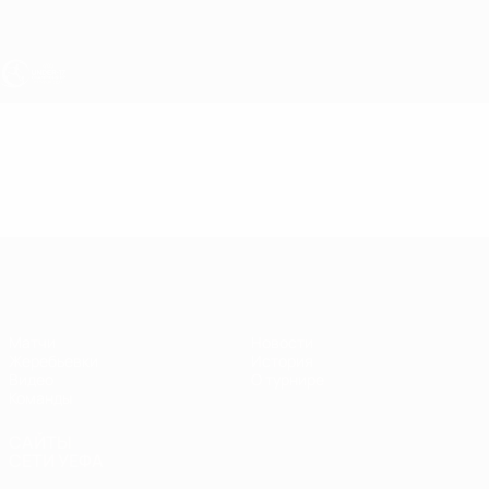
Skip
to
main
content
ЧЕ - юноши до 17
Видео
Лучшие моменты
ЧЕ - юноши до 17
Матчи
Новости
Жеребьевки
История
Видео
О турнире
Команды
САЙТЫ
СЕТИ УЕФА