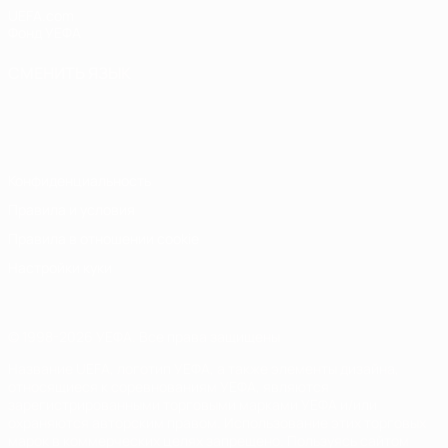
UEFA.com
Фонд УЕФА
СМЕНИТЬ ЯЗЫК
Русский
English
Français
Deutsch
Русский
Español
Italiano
Português
Конфиденциальность
Правила и условия
Правила в отношении cookie
Настройки куки
© 1998-2026 УЕФА. Все права защищены
Название UEFA, логотип УЕФА, а также элементы дизайна,
относящиеся к соревнованиям УЕФА, являются
зарегистрированными торговыми марками УЕФА и/или
охраняются авторским правом. Использование этих торговых
марок в коммерческих целях запрещено. Пользуясь сайтом