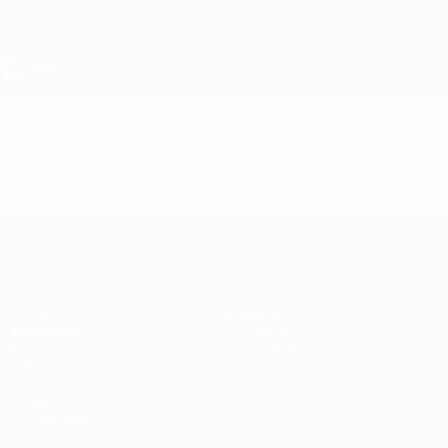
Skip
to
main
content
ЧЕ - юноши до 17
Видео
Лучшие моменты
ЧЕ - юноши до 17
Матчи
Новости
Жеребьевки
История
Видео
О турнире
Команды
САЙТЫ
СЕТИ УЕФА