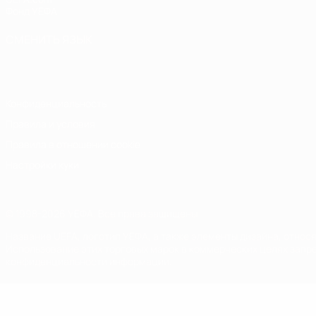
Фонд УЕФА
СМЕНИТЬ ЯЗЫК
Русский
English
Français
Deutsch
Русский
Español
Italiano
Конфиденциальность
Правила и условия
Правила в отношении cookie
Настройки куки
© 1998-2026 УЕФА. Все права защищены
Название UEFA, логотип УЕФА, а также элементы дизайна, отно
Использование этих торговых марок в коммерческих целях запре
конфиденциальности информации.