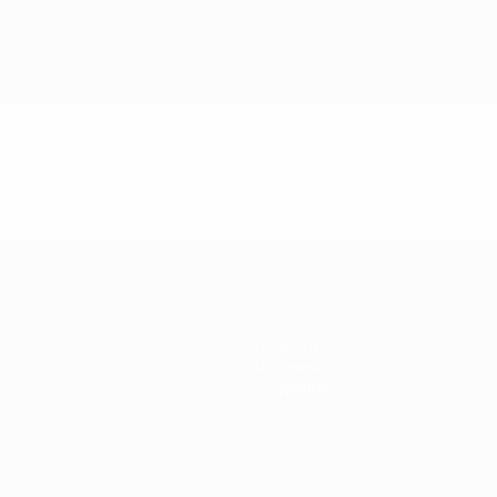
Новости
История
О турнире