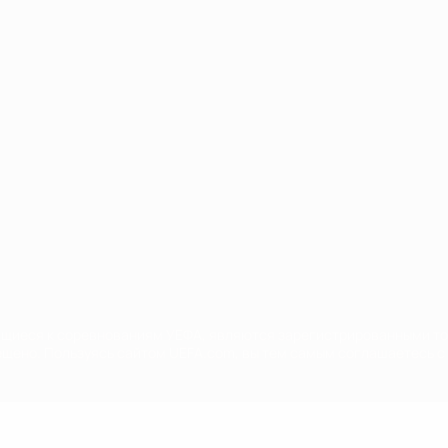
Português
сящиеся к соревнованиям УЕФА, являются зарегистрированными т
щено. Пользуясь сайтом UEFA.com, вы тем самым соглашаетесь с 