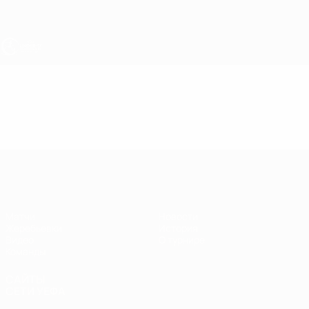
Skip
to
main
content
ЧЕ - юноши до 17
Видео
Лучшие моменты
ЧЕ - юноши до 17
Матчи
Новости
Жеребьевки
История
Видео
О турнире
Команды
САЙТЫ
СЕТИ УЕФА