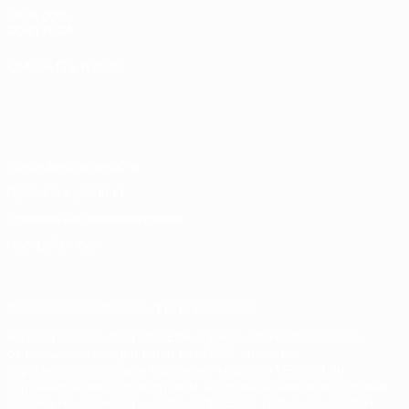
UEFA.com
Фонд УЕФА
СМЕНИТЬ ЯЗЫК
Русский
English
Français
Deutsch
Русский
Español
Italiano
Português
Конфиденциальность
Правила и условия
Правила в отношении cookie
Настройки куки
© 1998-2026 УЕФА. Все права защищены
Название UEFA, логотип УЕФА, а также элементы дизайна,
относящиеся к соревнованиям УЕФА, являются
зарегистрированными торговыми марками УЕФА и/или
охраняются авторским правом. Использование этих торговых
марок в коммерческих целях запрещено. Пользуясь сайтом