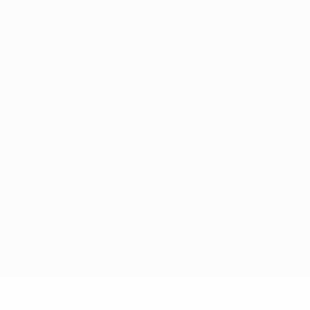
Português
сящиеся к соревнованиям УЕФА, являются зарегистрированными т
щено. Пользуясь сайтом UEFA.com, вы тем самым соглашаетесь с 