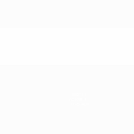
Новости
История
О турнире