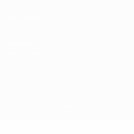
Фонд УЕФА
СМЕНИТЬ ЯЗЫК
Русский
English
Français
Deutsch
Русский
Español
Italiano
Конфиденциальность
Правила и условия
Правила в отношении cookie
Настройки куки
© 1998-2026 УЕФА. Все права защищены
Название UEFA, логотип УЕФА, а также элементы дизайна, отно
Использование этих торговых марок в коммерческих целях запре
конфиденциальности информации.