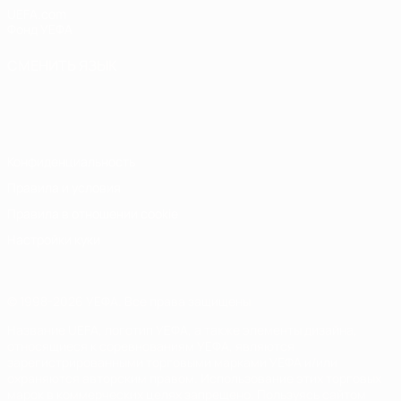
UEFA.com
Фонд УЕФА
СМЕНИТЬ ЯЗЫК
Русский
English
Français
Deutsch
Русский
Español
Italiano
Português
Конфиденциальность
Правила и условия
Правила в отношении cookie
Настройки куки
© 1998-2026 УЕФА. Все права защищены
Название UEFA, логотип УЕФА, а также элементы дизайна,
относящиеся к соревнованиям УЕФА, являются
зарегистрированными торговыми марками УЕФА и/или
охраняются авторским правом. Использование этих торговых
марок в коммерческих целях запрещено. Пользуясь сайтом