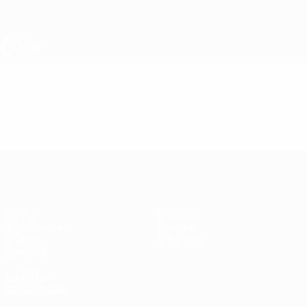
Skip
to
main
content
ЧЕ - юноши до 17
Видео
Лучшие моменты
ЧЕ - юноши до 17
Матчи
Новости
Жеребьевки
История
Видео
О турнире
Команды
САЙТЫ
СЕТИ УЕФА