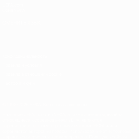
UEFA.com
Фонд УЕФА
СМЕНИТЬ ЯЗЫК
Русский
English
Français
Deutsch
Русский
Español
Italiano
Português
Конфиденциальность
Правила и условия
Правила в отношении cookie
Настройки куки
© 1998-2026 УЕФА. Все права защищены
Название UEFA, логотип УЕФА, а также элементы дизайна,
относящиеся к соревнованиям УЕФА, являются
зарегистрированными торговыми марками УЕФА и/или
охраняются авторским правом. Использование этих торговых
марок в коммерческих целях запрещено. Пользуясь сайтом