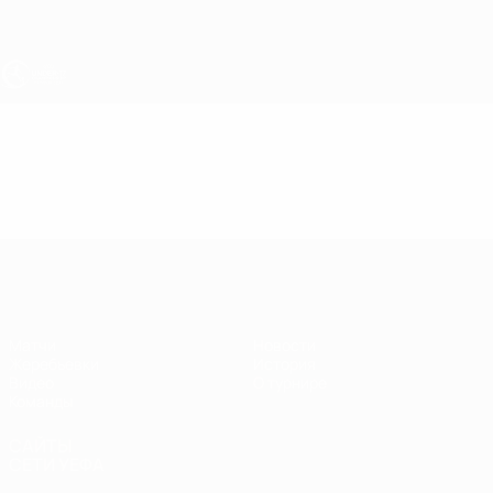
Skip
to
main
content
ЧЕ - юноши до 17
Видео
Лучшие моменты
ЧЕ - юноши до 17
Матчи
Новости
Жеребьевки
История
Видео
О турнире
Команды
САЙТЫ
СЕТИ УЕФА