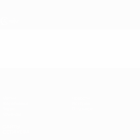
Skip
to
main
content
ЧЕ - юноши до 17
Видео
Лучшие моменты
ЧЕ - юноши до 17
Матчи
Новости
Жеребьевки
История
Видео
О турнире
Команды
САЙТЫ
СЕТИ УЕФА