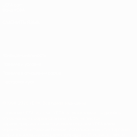
UEFA.com
Фонд УЕФА
СМЕНИТЬ ЯЗЫК
Русский
English
Français
Deutsch
Русский
Español
Italiano
Português
Конфиденциальность
Правила и условия
Правила в отношении cookie
Настройки куки
© 1998-2026 УЕФА. Все права защищены
Название UEFA, логотип УЕФА, а также элементы дизайна,
относящиеся к соревнованиям УЕФА, являются
зарегистрированными торговыми марками УЕФА и/или
охраняются авторским правом. Использование этих торговых
марок в коммерческих целях запрещено. Пользуясь сайтом