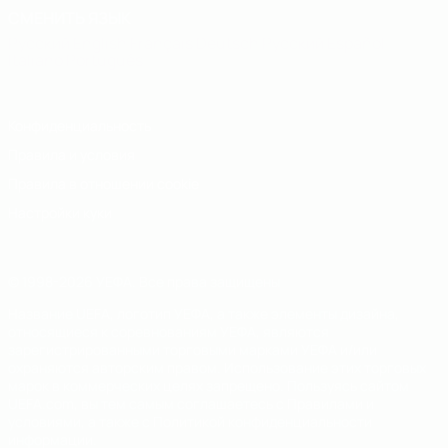
СМЕНИТЬ ЯЗЫК
Русский
English
Français
Deutsch
Русский
Español
Italiano
Português
Конфиденциальность
Правила и условия
Правила в отношении cookie
Настройки куки
© 1998-2026 УЕФА. Все права защищены
Название UEFA, логотип УЕФА, а также элементы дизайна,
относящиеся к соревнованиям УЕФА, являются
зарегистрированными торговыми марками УЕФА и/или
охраняются авторским правом. Использование этих торговых
марок в коммерческих целях запрещено. Пользуясь сайтом
UEFA.com, вы тем самым соглашаетесь с Правилами и
условиями, а также с Политикой конфиденциальности
информации.