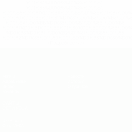
%D1%84%D0%B8%D1%84%D0%B0-
%D1%83%D0%B5%D1%84%D0%B0-
%D0%B8%D1%81%D0%BA%D0%BB%D1%8E%D1%87%D0%
%D1%80%D0%BE%D1%81%D1%81%D0%B8%D0%B8%D1%
%D0%BA%D0%BB%D1%83%D0%B1%D1%8B-%D0%B8-
%D1%81%D0%B1%D0%BE%D1%80%D0%BD%D1%8B%D0%
%D0%B8%D0%B7-%D0%B2%D1%81%D0%B5%D1%85-
%D1%82%D1%83%D1%80%D0%BD%D0%B8%D1%80%D0%
>Подробнее</a>
ЧЕ - юноши до 19
Матчи
Новости
Жеребьевки
История
Видео
О турнире
Команды
САЙТЫ
СЕТИ УЕФА
UEFA.com
Фонд УЕФА