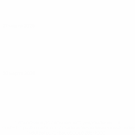
27 марта 2026
30 марта 2026
* Исключена до дальнейшего уведомления. <a
href='https://ru.uefa.com/insideuefa/mediaservices/medi
148df8afec70-8ace600b6288-1000--