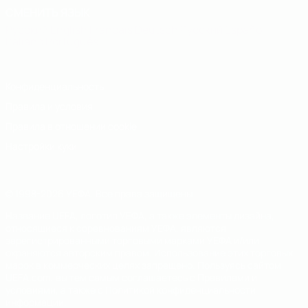
СМЕНИТЬ ЯЗЫК
Русский
English
Français
Deutsch
Русский
Español
Italiano
Português
Конфиденциальность
Правила и условия
Правила в отношении cookie
Настройки куки
© 1998-2026 УЕФА. Все права защищены
Название UEFA, логотип УЕФА, а также элементы дизайна,
относящиеся к соревнованиям УЕФА, являются
зарегистрированными торговыми марками УЕФА и/или
охраняются авторским правом. Использование этих торговых
марок в коммерческих целях запрещено. Пользуясь сайтом
UEFA.com, вы тем самым соглашаетесь с Правилами и
условиями, а также с Политикой конфиденциальности
информации.