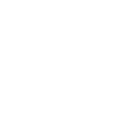
%D1%84%D0%B8%D1%84%D0%B0-
%D1%83%D0%B5%D1%84%D0%B0-
%D0%B8%D1%81%D0%BA%D0%BB%D1%8E%D1%87%D0%
%D1%80%D0%BE%D1%81%D1%81%D0%B8%D0%B8%D1%
%D0%BA%D0%BB%D1%83%D0%B1%D1%8B-%D0%B8-
%D1%81%D0%B1%D0%BE%D1%80%D0%BD%D1%8B%D0%
%D0%B8%D0%B7-%D0%B2%D1%81%D0%B5%D1%85-
%D1%82%D1%83%D1%80%D0%BD%D0%B8%D1%80%D0%
>Подробнее</a>
ЧЕ - юноши до 19
Матчи
Новости
Жеребьевки
История
Видео
О турнире
Команды
САЙТЫ
СЕТИ УЕФА
UEFA.com
Фонд УЕФА