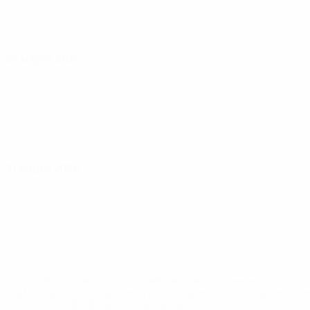
28 марта 2026
31 марта 2026
* Исключена до дальнейшего уведомления. <a
href='https://ru.uefa.com/insideuefa/mediaservices/medi
148df8afec70-8ace600b6288-1000--