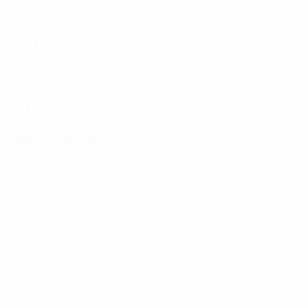
Команды
САЙТЫ
СЕТИ УЕФА
UEFA.com
Фонд УЕФА
СМЕНИТЬ ЯЗЫК
Русский
English
Français
Deutsch
Русский
Español
Italiano
Português
Конфиденциальность
Правила и условия
Правила в отношении cookie
Настройки куки
© 1998-2026 УЕФА. Все права защищены