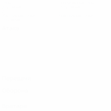
Голы
Пропущенные голы
2 ср. за матч
1,5 ср. за матч
2
0
Желтые карточки
Красные карточки
1 ср. за матч
Атака
Передачи
Оборона
Вратари