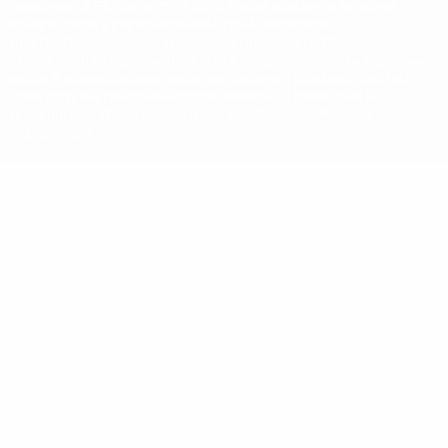
Название UEFA, логотип УЕФА, а также элементы дизайна,
относящиеся к соревнованиям УЕФА, являются
зарегистрированными торговыми марками УЕФА и/или
охраняются авторским правом. Использование этих торговых
марок в коммерческих целях запрещено. Пользуясь сайтом
UEFA.com, вы тем самым соглашаетесь с Правилами и
условиями, а также с Политикой конфиденциальности
информации.