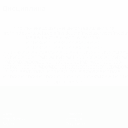
Дисциплина
* Исключена до дальнейшего уведомления. <a
href='https://ru.uefa.com/insideuefa/mediaservices/medi
148df8afec70-8ace600b6288-1000--
%D1%84%D0%B8%D1%84%D0%B0-
%D1%83%D0%B5%D1%84%D0%B0-
%D0%B8%D1%81%D0%BA%D0%BB%D1%8E%D1%87%D0%
%D1%80%D0%BE%D1%81%D1%81%D0%B8%D0%B8%D1%
%D0%BA%D0%BB%D1%83%D0%B1%D1%8B-%D0%B8-
%D1%81%D0%B1%D0%BE%D1%80%D0%BD%D1%8B%D0%
%D0%B8%D0%B7-%D0%B2%D1%81%D0%B5%D1%85-
%D1%82%D1%83%D1%80%D0%BD%D0%B8%D1%80%D0%
>Подробнее</a>
ЧЕ - юноши до 19
Матчи
Новости
Жеребьевки
История
Видео
О турнире