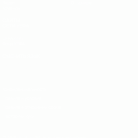
Видео
О турнире
Команды
САЙТЫ
СЕТИ УЕФА
UEFA.com
Фонд УЕФА
СМЕНИТЬ ЯЗЫК
Русский
English
Français
Deutsch
Русский
Español
Italiano
Português
Конфиденциальность
Правила и условия
Правила в отношении cookie
Настройки куки
© 1998-2026 УЕФА. Все права защищены