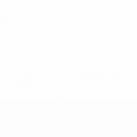
Тренер
Крис Линдси
NIR
* Исключена до дальнейшего уведомления. <a
href='https://ru.uefa.com/insideuefa/mediaservices/medi
148df8afec70-8ace600b6288-1000--
%D1%84%D0%B8%D1%84%D0%B0-
%D1%83%D0%B5%D1%84%D0%B0-
%D0%B8%D1%81%D0%BA%D0%BB%D1%8E%D1%87%D0%
%D1%80%D0%BE%D1%81%D1%81%D0%B8%D0%B8%D1%
%D0%BA%D0%BB%D1%83%D0%B1%D1%8B-%D0%B8-
%D1%81%D0%B1%D0%BE%D1%80%D0%BD%D1%8B%D0%
%D0%B8%D0%B7-%D0%B2%D1%81%D0%B5%D1%85-
%D1%82%D1%83%D1%80%D0%BD%D0%B8%D1%80%D0%
>Подробнее</a>
ЧЕ - юноши до 19
Матчи
Новости
Жеребьевки
История