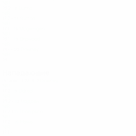
NIR
18
2
-
Burns
8
NIR
17
2
-
Sutton
17
NIR
17
1
-
Mcgerrigan
18
NIR
18
1
-
Orpwood
19
NIR
18
-
-
Downey
20
NIR
18
-
-
Нападающие
Возраст
СМ
ЗГ
Downey
7
NIR
17
2
-
Eldred
9
NIR
18
2
-
Мэдден
10
NIR
17
2
1
Thompson
11
NIR
17
2
-
Hawe
16
NIR
17
1
-