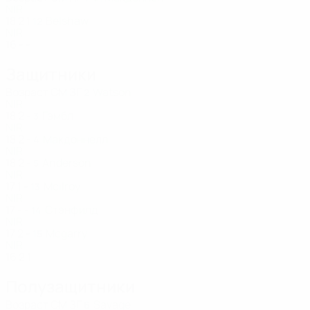
NIR
18
2
1
Belshaw
12
NIR
16
-
-
Защитники
Возраст
СМ
ЗГ
Watson
2
NIR
18
2
-
Гэмбл
3
NIR
18
2
-
Макдоннелл
4
NIR
18
2
-
Anderson
5
NIR
17
1
-
Mcilroy
13
NIR
17
-
-
Стэнфилд
14
NIR
17
2
-
Mcgarry
15
NIR
16
2
1
Полузащитники
Возраст
СМ
ЗГ
Savage
6