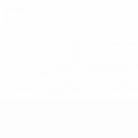
Тренер
Крис Линдси
NIR
* Исключена до дальнейшего уведомления. <a
href='https://ru.uefa.com/insideuefa/mediaservices/medi
148df8afec70-8ace600b6288-1000--
%D1%84%D0%B8%D1%84%D0%B0-
%D1%83%D0%B5%D1%84%D0%B0-
%D0%B8%D1%81%D0%BA%D0%BB%D1%8E%D1%87%D0%
%D1%80%D0%BE%D1%81%D1%81%D0%B8%D0%B8%D1%
%D0%BA%D0%BB%D1%83%D0%B1%D1%8B-%D0%B8-
%D1%81%D0%B1%D0%BE%D1%80%D0%BD%D1%8B%D0%
%D0%B8%D0%B7-%D0%B2%D1%81%D0%B5%D1%85-
%D1%82%D1%83%D1%80%D0%BD%D0%B8%D1%80%D0%
>Подробнее</a>
ЧЕ - юноши до 19
Матчи
Новости
Жеребьевки
История