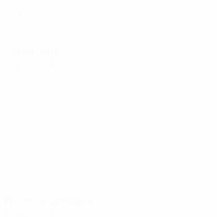
NIR
18
2
1
Belshaw
12
NIR
16
-
-
Защитники
Возраст
СМ
ЗГ
Watson
2
NIR
18
2
-
Гэмбл
3
NIR
18
2
-
Макдоннелл
4
NIR
18
2
-
Anderson
5
NIR
17
1
-
Mcilroy
13
NIR
17
-
-
Стэнфилд
14
NIR
17
2
-
Mcgarry
15
NIR
16
2
1
Полузащитники
Возраст
СМ
ЗГ
Savage
6