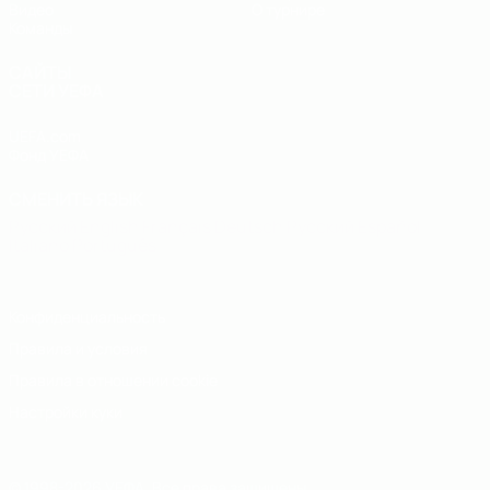
Видео
О турнире
Команды
САЙТЫ
СЕТИ УЕФА
UEFA.com
Фонд УЕФА
СМЕНИТЬ ЯЗЫК
Русский
English
Français
Deutsch
Русский
Español
Italiano
Português
Конфиденциальность
Правила и условия
Правила в отношении cookie
Настройки куки
© 1998-2026 УЕФА. Все права защищены