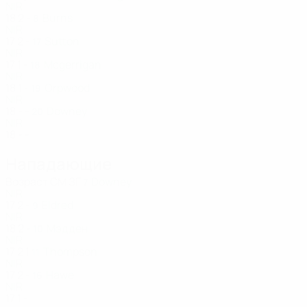
NIR
18
2
-
Burns
8
NIR
17
2
-
Sutton
17
NIR
17
1
-
Mcgerrigan
18
NIR
18
1
-
Orpwood
19
NIR
18
-
-
Downey
20
NIR
18
-
-
Нападающие
Возраст
СМ
ЗГ
Downey
7
NIR
17
2
-
Eldred
9
NIR
18
2
-
Мэдден
10
NIR
17
2
1
Thompson
11
NIR
17
2
-
Hawe
16
NIR
17
1
-