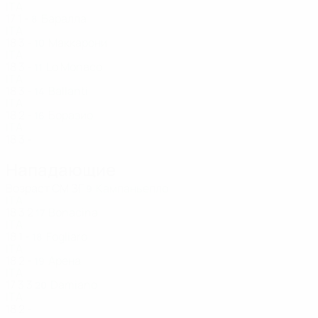
ITA
17
1
-
Баралла
8
ITA
18
3
-
Маккарони
10
ITA
18
3
-
Lo Monaco
11
ITA
18
3
-
Ballanti
14
ITA
18
2
-
Боразио
16
ITA
18
3
-
Нападающие
Возраст
СМ
ЗГ
Кампаньелло
9
ITA
18
3
2
Bonacina
17
ITA
18
1
-
Fogliaro
18
ITA
18
2
-
Арена
19
ITA
17
3
3
Damiano
20
ITA
18
2
-