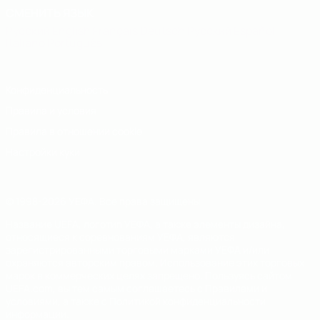
СМЕНИТЬ ЯЗЫК
Русский
English
Français
Deutsch
Русский
Español
Italiano
Português
Конфиденциальность
Правила и условия
Правила в отношении cookie
Настройки куки
© 1998-2026 УЕФА. Все права защищены
Название UEFA, логотип УЕФА, а также элементы дизайна,
относящиеся к соревнованиям УЕФА, являются
зарегистрированными торговыми марками УЕФА и/или
охраняются авторским правом. Использование этих торговых
марок в коммерческих целях запрещено. Пользуясь сайтом
UEFA.com, вы тем самым соглашаетесь с Правилами и
условиями, а также с Политикой конфиденциальности
информации.