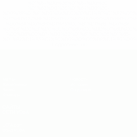
%D1%84%D0%B8%D1%84%D0%B0-
%D1%83%D0%B5%D1%84%D0%B0-
%D0%B8%D1%81%D0%BA%D0%BB%D1%8E%D1%87%D0%
%D1%80%D0%BE%D1%81%D1%81%D0%B8%D0%B8%D1%
%D0%BA%D0%BB%D1%83%D0%B1%D1%8B-%D0%B8-
%D1%81%D0%B1%D0%BE%D1%80%D0%BD%D1%8B%D0%
%D0%B8%D0%B7-%D0%B2%D1%81%D0%B5%D1%85-
%D1%82%D1%83%D1%80%D0%BD%D0%B8%D1%80%D0%
>Подробнее</a>
ЧЕ - юноши до 19
Матчи
Новости
Жеребьевки
История
Видео
О турнире
Команды
САЙТЫ
СЕТИ УЕФА
UEFA.com
Фонд УЕФА