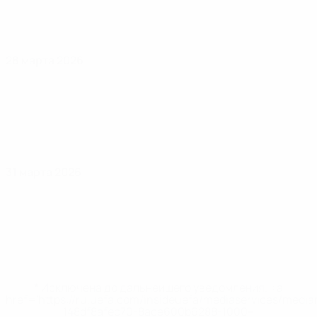
28 марта 2026
31 марта 2026
* Исключена до дальнейшего уведомления. <a
href='https://ru.uefa.com/insideuefa/mediaservices/medi
148df8afec70-8ace600b6288-1000--