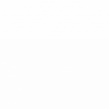
%D1%84%D0%B8%D1%84%D0%B0-
%D1%83%D0%B5%D1%84%D0%B0-
%D0%B8%D1%81%D0%BA%D0%BB%D1%8E%D1%87%D0%
%D1%80%D0%BE%D1%81%D1%81%D0%B8%D0%B8%D1%
%D0%BA%D0%BB%D1%83%D0%B1%D1%8B-%D0%B8-
%D1%81%D0%B1%D0%BE%D1%80%D0%BD%D1%8B%D0%
%D0%B8%D0%B7-%D0%B2%D1%81%D0%B5%D1%85-
%D1%82%D1%83%D1%80%D0%BD%D0%B8%D1%80%D0%
>Подробнее</a>
ЧЕ - юноши до 19
Матчи
Новости
Жеребьевки
История
Видео
О турнире
Команды
САЙТЫ
СЕТИ УЕФА
UEFA.com
Фонд УЕФА