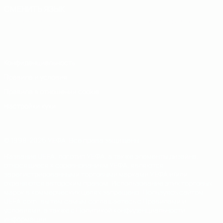
СМЕНИТЬ ЯЗЫК
Русский
English
Français
Deutsch
Русский
Español
Italiano
Português
Конфиденциальность
Правила и условия
Правила в отношении cookie
Настройки куки
© 1998-2026 УЕФА. Все права защищены
Название UEFA, логотип УЕФА, а также элементы дизайна,
относящиеся к соревнованиям УЕФА, являются
зарегистрированными торговыми марками УЕФА и/или
охраняются авторским правом. Использование этих торговых
марок в коммерческих целях запрещено. Пользуясь сайтом
UEFA.com, вы тем самым соглашаетесь с Правилами и
условиями, а также с Политикой конфиденциальности
информации.