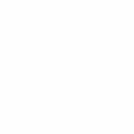
28 марта 2026
31 марта 2026
* Исключена до дальнейшего уведомления. <a
href='https://ru.uefa.com/insideuefa/mediaservices/medi
148df8afec70-8ace600b6288-1000--