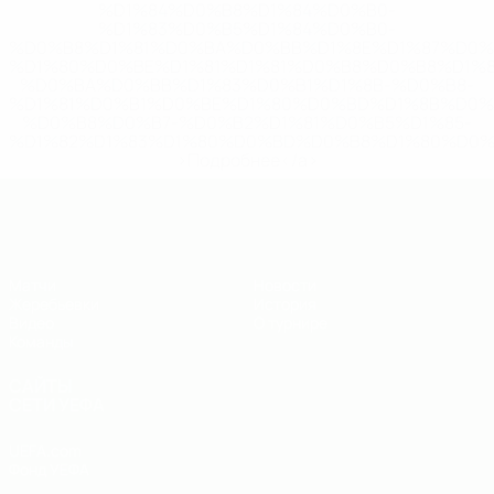
%D1%84%D0%B8%D1%84%D0%B0-
%D1%83%D0%B5%D1%84%D0%B0-
%D0%B8%D1%81%D0%BA%D0%BB%D1%8E%D1%87%D0%
%D1%80%D0%BE%D1%81%D1%81%D0%B8%D0%B8%D1%
%D0%BA%D0%BB%D1%83%D0%B1%D1%8B-%D0%B8-
%D1%81%D0%B1%D0%BE%D1%80%D0%BD%D1%8B%D0%
%D0%B8%D0%B7-%D0%B2%D1%81%D0%B5%D1%85-
%D1%82%D1%83%D1%80%D0%BD%D0%B8%D1%80%D0%
>Подробнее</a>
ЧЕ - юноши до 19
Матчи
Новости
Жеребьевки
История
Видео
О турнире
Команды
САЙТЫ
СЕТИ УЕФА
UEFA.com
Фонд УЕФА