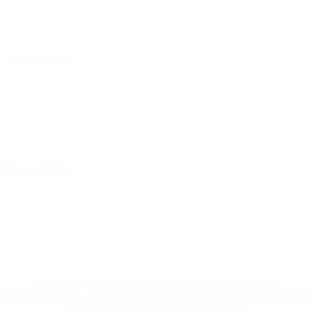
18 мая 2026
21 мая 2026
* Исключена до дальнейшего уведомления. <a
href='https://ru.uefa.com/insideuefa/mediaservices/medi
148df8afec70-8ace600b6288-1000--