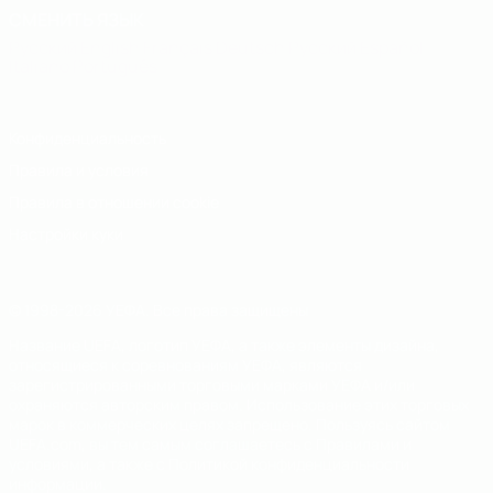
СМЕНИТЬ ЯЗЫК
Русский
English
Français
Deutsch
Русский
Español
Italiano
Português
Конфиденциальность
Правила и условия
Правила в отношении cookie
Настройки куки
© 1998-2026 УЕФА. Все права защищены
Название UEFA, логотип УЕФА, а также элементы дизайна,
относящиеся к соревнованиям УЕФА, являются
зарегистрированными торговыми марками УЕФА и/или
охраняются авторским правом. Использование этих торговых
марок в коммерческих целях запрещено. Пользуясь сайтом
UEFA.com, вы тем самым соглашаетесь с Правилами и
условиями, а также с Политикой конфиденциальности
информации.