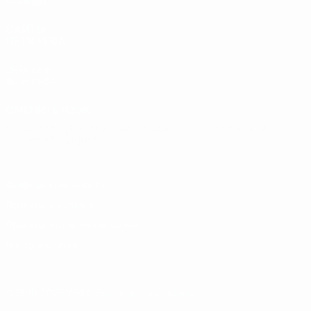
Команды
САЙТЫ
СЕТИ УЕФА
UEFA.com
Фонд УЕФА
СМЕНИТЬ ЯЗЫК
Русский
English
Français
Deutsch
Русский
Español
Italiano
Português
Конфиденциальность
Правила и условия
Правила в отношении cookie
Настройки куки
© 1998-2026 УЕФА. Все права защищены