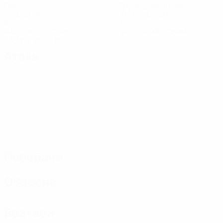
Голы
Пропущенные голы
2 ср. за матч
1,67 ср. за матч
8
0
Желтые карточки
Красные карточки
2,67 ср. за матч
Атака
Передачи
Оборона
Вратари