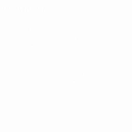
Дисциплина
* Исключена до дальнейшего уведомления. <a
href='https://ru.uefa.com/insideuefa/mediaservices/medi
148df8afec70-8ace600b6288-1000--
%D1%84%D0%B8%D1%84%D0%B0-
%D1%83%D0%B5%D1%84%D0%B0-
%D0%B8%D1%81%D0%BA%D0%BB%D1%8E%D1%87%D0%
%D1%80%D0%BE%D1%81%D1%81%D0%B8%D0%B8%D1%
%D0%BA%D0%BB%D1%83%D0%B1%D1%8B-%D0%B8-
%D1%81%D0%B1%D0%BE%D1%80%D0%BD%D1%8B%D0%
%D0%B8%D0%B7-%D0%B2%D1%81%D0%B5%D1%85-
%D1%82%D1%83%D1%80%D0%BD%D0%B8%D1%80%D0%
>Подробнее</a>
ЧЕ - юноши до 19
Матчи
Новости
Жеребьевки
История
Видео
О турнире