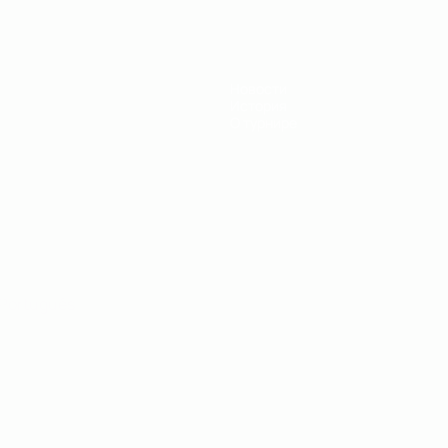
Новости
История
О турнире
Português