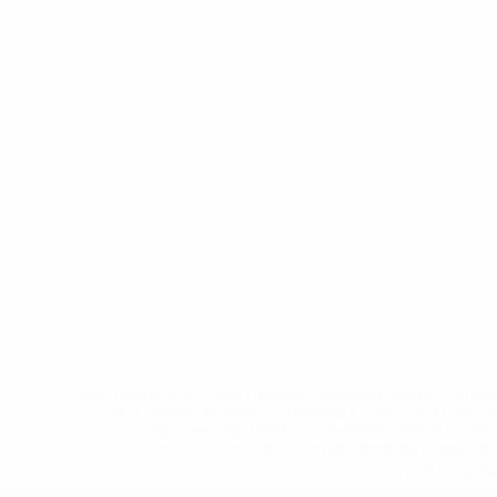
* Исключена до дальнейшего уведомления. <a href
%D1%84%D0%B8%D1%84%D0%B0-%D1%83
%D1%80%D0%BE%D1%81%D1%81%D0%
%D1%81%D0%B1%D0%BE%
%D1%82%D1%