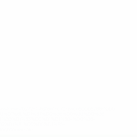
eases/news/0272-148df8afec70-8ace600b6288-1000--
B%D1%8E%D1%87%D0%B8%D0%BB%D0%B8-
%BB%D1%83%D0%B1%D1%8B-%D0%B8-
2%D1%81%D0%B5%D1%85-
дробнее</a>