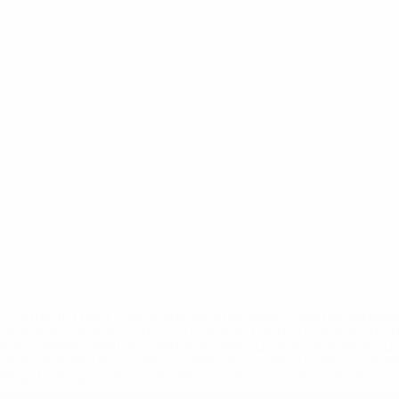
='https://ru.uefa.com/insideuefa/mediaservices/mediarel
%D0%B5%D1%84%D0%B0-%D0%B8%D1%81%D0%BA%D0%B
B8%D0%B8%D1%81%D0%BA%D0%B8%D0%B5-%D0%BA%D0
D1%80%D0%BD%D1%8B%D0%B5-%D0%B8%D0%B7-%D0%B
83%D1%80%D0%BD%D0%B8%D1%80%D0%BE%D0%B2/' >По