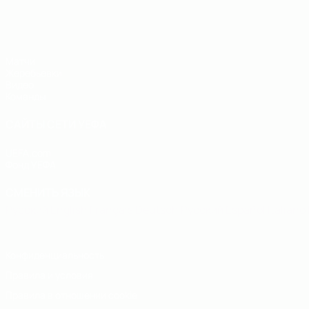
ЧЕ - юноши до 19
Матчи
Жеребьевки
Видео
Команды
САЙТЫ СЕТИ УЕФА
UEFA.com
Фонд УЕФА
СМЕНИТЬ ЯЗЫК
Русский
English
Français
Deutsch
Русский
Español
Italiano
Конфиденциальность
Правила и условия
Правила в отношении cookie