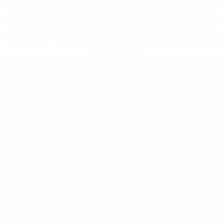
%D1%80%D0%BE%D1%81%D1%81%D0%B8%D0%B8%D1%
%D0%BA%D0%BB%D1%83%D0%B1%D1%8B-%D0%B8-
%D1%81%D0%B1%D0%BE%D1%80%D0%BD%D1%8B%D0%
%D0%B8%D0%B7-%D0%B2%D1%81%D0%B5%D1%85-
%D1%82%D1%83%D1%80%D0%BD%D0%B8%D1%80%D0%
>Подробнее</a>
ЧЕ - юноши до 19
Матчи
Новости
Жеребьевки
История
Видео
О турнире
Команды
САЙТЫ
СЕТИ УЕФА
UEFA.com
Фонд УЕФА
СМЕНИТЬ ЯЗЫК
Русский
English
Français
Deutsch
Русский
Español