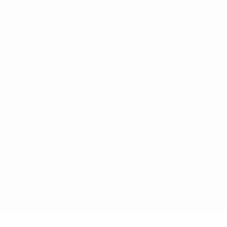
Italiano
Português
Конфиденциальность
Правила и условия
Правила в отношении cookie
Настройки куки
© 1998-2026 УЕФА. Все права защищены
Название UEFA, логотип УЕФА, а также элементы дизайна,
относящиеся к соревнованиям УЕФА, являются
зарегистрированными торговыми марками УЕФА и/или
охраняются авторским правом. Использование этих торговых
марок в коммерческих целях запрещено. Пользуясь сайтом
UEFA.com, вы тем самым соглашаетесь с Правилами и
условиями, а также с Политикой конфиденциальности
информации.