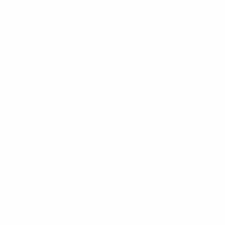
* Исключена до дальнейшего уведомления. <a
href='https://ru.uefa.com/insideuefa/mediaservices/medi
148df8afec70-8ace600b6288-1000--
%D1%84%D0%B8%D1%84%D0%B0-
%D1%83%D0%B5%D1%84%D0%B0-
%D0%B8%D1%81%D0%BA%D0%BB%D1%8E%D1%87%D0%