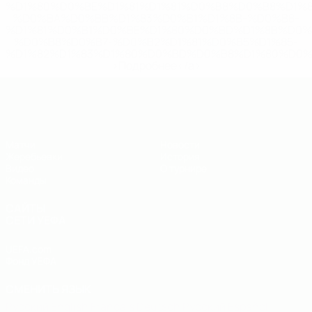
%D1%80%D0%BE%D1%81%D1%81%D0%B8%D0%B8%D1%
%D0%BA%D0%BB%D1%83%D0%B1%D1%8B-%D0%B8-
%D1%81%D0%B1%D0%BE%D1%80%D0%BD%D1%8B%D0%
%D0%B8%D0%B7-%D0%B2%D1%81%D0%B5%D1%85-
%D1%82%D1%83%D1%80%D0%BD%D0%B8%D1%80%D0%
>Подробнее</a>
ЧЕ - юноши до 19
Матчи
Новости
Жеребьевки
История
Видео
О турнире
Команды
САЙТЫ
СЕТИ УЕФА
UEFA.com
Фонд УЕФА
СМЕНИТЬ ЯЗЫК
Русский
English
Français
Deutsch
Русский
Español