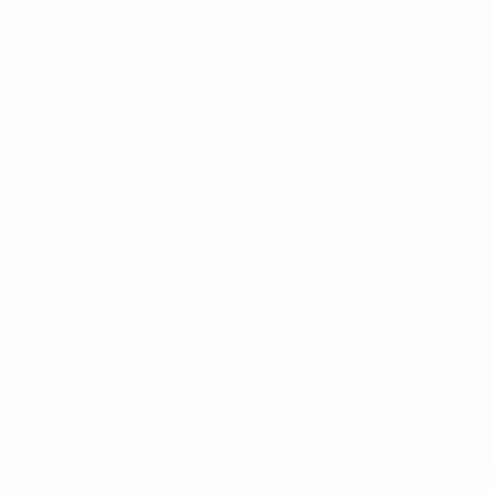
Italiano
Português
Конфиденциальность
Правила и условия
Правила в отношении cookie
Настройки куки
© 1998-2026 УЕФА. Все права защищены
Название UEFA, логотип УЕФА, а также элементы дизайна,
относящиеся к соревнованиям УЕФА, являются
зарегистрированными торговыми марками УЕФА и/или
охраняются авторским правом. Использование этих торговых
марок в коммерческих целях запрещено. Пользуясь сайтом
UEFA.com, вы тем самым соглашаетесь с Правилами и
условиями, а также с Политикой конфиденциальности
информации.