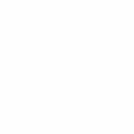
* Исключена до дальнейшего уведомления. <a
href='https://ru.uefa.com/insideuefa/mediaservices/medi
148df8afec70-8ace600b6288-1000--
%D1%84%D0%B8%D1%84%D0%B0-
%D1%83%D0%B5%D1%84%D0%B0-
%D0%B8%D1%81%D0%BA%D0%BB%D1%8E%D1%87%D0%