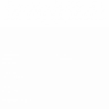
%D1%80%D0%BE%D1%81%D1%81%D0%B8%D0%B8%D1%
%D0%BA%D0%BB%D1%83%D0%B1%D1%8B-%D0%B8-
%D1%81%D0%B1%D0%BE%D1%80%D0%BD%D1%8B%D0%
%D0%B8%D0%B7-%D0%B2%D1%81%D0%B5%D1%85-
%D1%82%D1%83%D1%80%D0%BD%D0%B8%D1%80%D0%
>Подробнее</a>
ЧЕ - юноши до 19
Матчи
Новости
Жеребьевки
История
Видео
О турнире
Команды
САЙТЫ
СЕТИ УЕФА
UEFA.com
Фонд УЕФА
СМЕНИТЬ ЯЗЫК
Русский
English
Français
Deutsch
Русский
Español