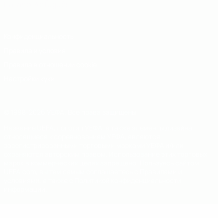
Italiano
Português
Конфиденциальность
Правила и условия
Правила в отношении cookie
Настройки куки
© 1998-2026 УЕФА. Все права защищены
Название UEFA, логотип УЕФА, а также элементы дизайна,
относящиеся к соревнованиям УЕФА, являются
зарегистрированными торговыми марками УЕФА и/или
охраняются авторским правом. Использование этих торговых
марок в коммерческих целях запрещено. Пользуясь сайтом
UEFA.com, вы тем самым соглашаетесь с Правилами и
условиями, а также с Политикой конфиденциальности
информации.