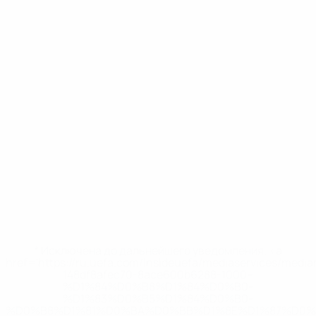
* Исключена до дальнейшего уведомления. <a
href='https://ru.uefa.com/insideuefa/mediaservices/medi
148df8afec70-8ace600b6288-1000--
%D1%84%D0%B8%D1%84%D0%B0-
%D1%83%D0%B5%D1%84%D0%B0-
%D0%B8%D1%81%D0%BA%D0%BB%D1%8E%D1%87%D0%