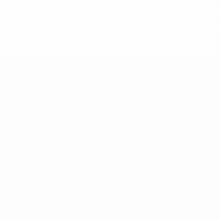
%D1%80%D0%BE%D1%81%D1%81%D0%B8%D0%B8%D1%
%D0%BA%D0%BB%D1%83%D0%B1%D1%8B-%D0%B8-
%D1%81%D0%B1%D0%BE%D1%80%D0%BD%D1%8B%D0%
%D0%B8%D0%B7-%D0%B2%D1%81%D0%B5%D1%85-
%D1%82%D1%83%D1%80%D0%BD%D0%B8%D1%80%D0%
>Подробнее</a>
ЧЕ - юноши до 19
Матчи
Новости
Жеребьевки
История
Видео
О турнире
Команды
САЙТЫ
СЕТИ УЕФА
UEFA.com
Фонд УЕФА
СМЕНИТЬ ЯЗЫК
Русский
English
Français
Deutsch
Русский
Español