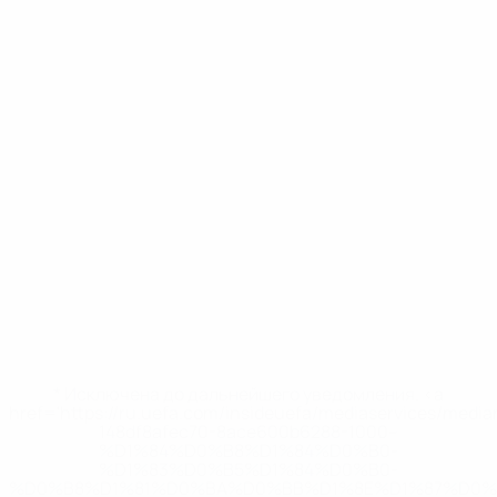
* Исключена до дальнейшего уведомления. <a
href='https://ru.uefa.com/insideuefa/mediaservices/medi
148df8afec70-8ace600b6288-1000--
%D1%84%D0%B8%D1%84%D0%B0-
%D1%83%D0%B5%D1%84%D0%B0-
%D0%B8%D1%81%D0%BA%D0%BB%D1%8E%D1%87%D0%