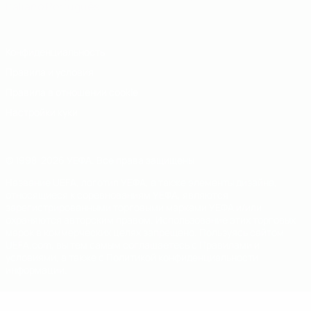
Italiano
Português
Конфиденциальность
Правила и условия
Правила в отношении cookie
Настройки куки
© 1998-2026 УЕФА. Все права защищены
Название UEFA, логотип УЕФА, а также элементы дизайна,
относящиеся к соревнованиям УЕФА, являются
зарегистрированными торговыми марками УЕФА и/или
охраняются авторским правом. Использование этих торговых
марок в коммерческих целях запрещено. Пользуясь сайтом
UEFA.com, вы тем самым соглашаетесь с Правилами и
условиями, а также с Политикой конфиденциальности
информации.