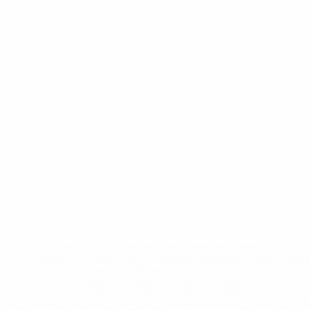
* Исключена до дальнейшего уведомления. <a
href='https://ru.uefa.com/insideuefa/mediaservices/medi
148df8afec70-8ace600b6288-1000--
%D1%84%D0%B8%D1%84%D0%B0-
%D1%83%D0%B5%D1%84%D0%B0-
%D0%B8%D1%81%D0%BA%D0%BB%D1%8E%D1%87%D0%