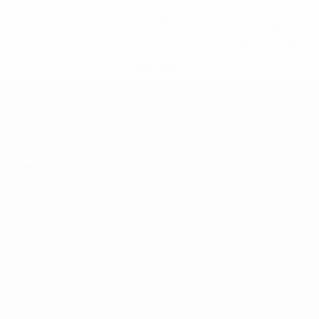
%D1%80%D0%BE%D1%81%D1%81%D0%B8%D0%B8%D1%
%D0%BA%D0%BB%D1%83%D0%B1%D1%8B-%D0%B8-
%D1%81%D0%B1%D0%BE%D1%80%D0%BD%D1%8B%D0%
%D0%B8%D0%B7-%D0%B2%D1%81%D0%B5%D1%85-
%D1%82%D1%83%D1%80%D0%BD%D0%B8%D1%80%D0%
>Подробнее</a>
ЧЕ - юноши до 19
Матчи
Новости
Жеребьевки
История
Видео
О турнире
Команды
САЙТЫ
СЕТИ УЕФА
UEFA.com
Фонд УЕФА
СМЕНИТЬ ЯЗЫК
Русский
English
Français
Deutsch
Русский
Español