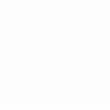
Italiano
Português
Конфиденциальность
Правила и условия
Правила в отношении cookie
Настройки куки
© 1998-2026 УЕФА. Все права защищены
Название UEFA, логотип УЕФА, а также элементы дизайна,
относящиеся к соревнованиям УЕФА, являются
зарегистрированными торговыми марками УЕФА и/или
охраняются авторским правом. Использование этих торговых
марок в коммерческих целях запрещено. Пользуясь сайтом
UEFA.com, вы тем самым соглашаетесь с Правилами и
условиями, а также с Политикой конфиденциальности
информации.